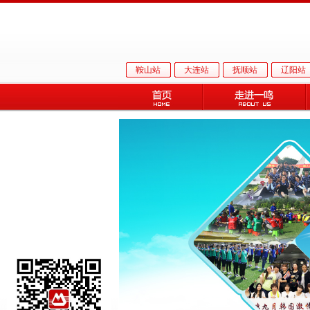
鞍山站
大连站
抚顺站
辽阳站