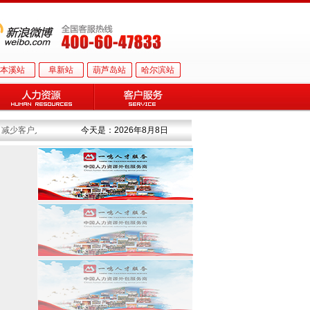
本溪站
阜新站
葫芦岛站
哈尔滨站
，减少客户人力琐事为己任”，依托辽、吉、黑地区直属公司及全国合作供应商构成庞
今天是：2026年8月8日