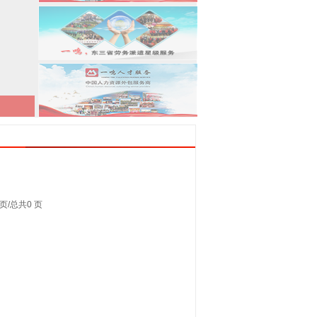
页/
总共
0 页