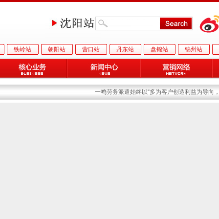
铁岭站
朝阳站
营口站
丹东站
盘锦站
锦州站
一鸣劳务派遣始终以“多为客户创造利益为导向