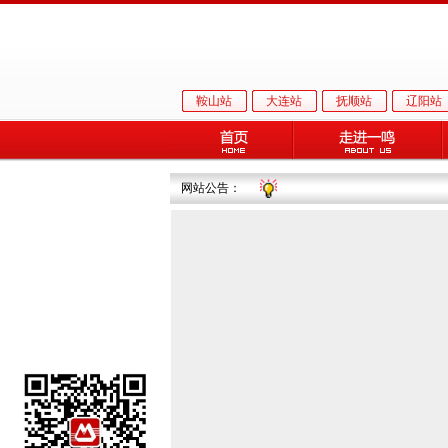
鞍山站
大连站
抚顺站
辽阳站
网站公告：