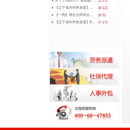
关于工伤的六个“易错题”，你能答对几个？
[2-21]
【辽宁省内劳务派遣】丝丝关怀心温暖 香甜瓜果送清凉
[8-12]
【一鸣】用生活所得去读书 用学习所得去工作
[8-5]
【辽宁省内劳务派遣】BQ开启 勇创佳绩 | 东北一鸣6月拓展培训后续盘点
[7-17]