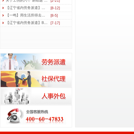
关于工伤的六个“易错题”，你能答对几个？
[2-21]
【辽宁省内劳务派遣】丝丝关怀心温暖 香甜瓜果送清凉
[8-12]
【一鸣】用生活所得去读书 用学习所得去工作
[8-5]
【辽宁省内劳务派遣】BQ开启 勇创佳绩 | 东北一鸣6月拓展培训后续盘点
[7-17]