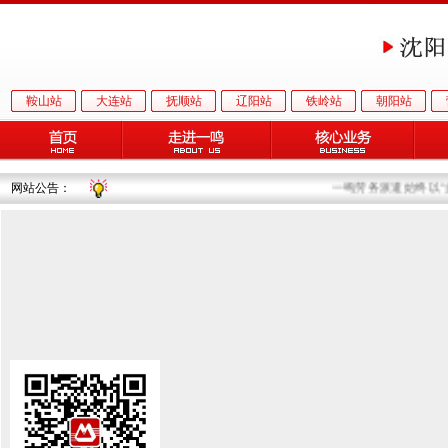
鞍山站
大连站
抚顺站
辽阳站
铁岭站
朝阳站
网站公告：
一鸣劳务派遣始终以“