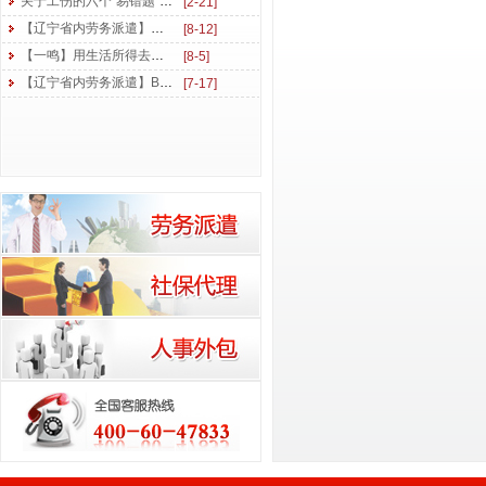
关于工伤的六个“易错题”，你能答对几个？
[2-21]
【辽宁省内劳务派遣】丝丝关怀心温暖 香甜瓜果送清凉
[8-12]
【一鸣】用生活所得去读书 用学习所得去工作
[8-5]
【辽宁省内劳务派遣】BQ开启 勇创佳绩 | 东北一鸣6月拓展培训后续盘点
[7-17]