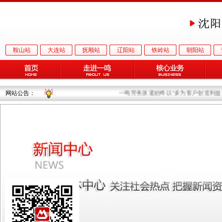
鞍山站
大连站
抚顺站
辽阳站
铁岭站
朝阳站
网站公告：
一鸣劳务派遣始终以“多为客户创造利