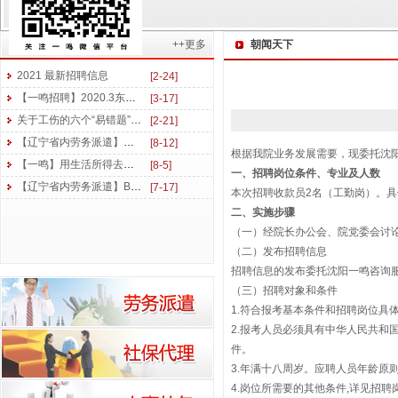
++更多
朝闻天下
一鸣新闻
2021 最新招聘信息
[2-24]
【一鸣招聘】2020.3东三省医药及美妆行业招聘信息
[3-17]
关于工伤的六个“易错题”，你能答对几个？
[2-21]
【辽宁省内劳务派遣】丝丝关怀心温暖 香甜瓜果送清凉
[8-12]
根据我院业务发展需要，现委托沈
【一鸣】用生活所得去读书 用学习所得去工作
[8-5]
一、招聘岗位条件、专业及人数
【辽宁省内劳务派遣】BQ开启 勇创佳绩 | 东北一鸣6月拓展培训后续盘点
[7-17]
本次招聘收款员2名（工勤岗）。
二、实施步骤
（一）经院长办公会、院党委会讨
（二）发布招聘信息
招聘信息的发布委托沈阳一鸣咨询服
（三）招聘对象和条件
1.符合报考基本条件和招聘岗位具
2.报考人员必须具有中华人民共和
件。
3.年满十八周岁。应聘人员年龄原则
4.岗位所需要的其他条件,详见招聘